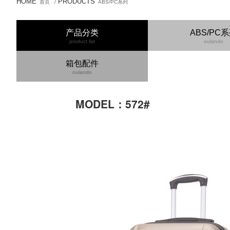
HOME
PRODUCTS
首页
/
ABS/PC系列
产品分类
ABS/PC
product list
oulando
箱包配件
oulando
MODEL：572#