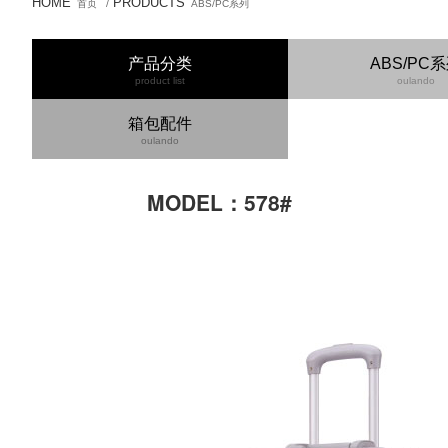
HOME
PRODUCTS
首页
/
ABS/PC系列
产品分类
ABS/PC
product list
oulando
箱包配件
oulando
MODEL：578#